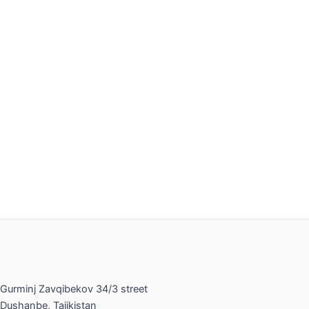
С Днем Государственного флага Таджикистана!
С Днем Конституции Республики Таджикистан!
Gurminj Zavqibekov 34/3 street
Dushanbe, Tajikistan