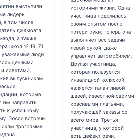
иятии выступили
историями жизни. Одна
ые лидеры
участница поделилась
, в том числе
своим опытом после
датель джамоата
потери руки; теперь она
мзода, а также
выполняет все задачи
ра школ № 18, 71
левой рукой, даже
ти уважаемые люди
управляет автомобилем.
лись ценными
Другая участница,
 и советами,
которая пользуется
жив выпускникам
инвалидной коляской,
ческие
является талантливой
ндации, которые
швеей, известной своими
т им направить
красивыми платьями,
уть к успешному
получающей заказы со
му. После встречи
всего мира. Третья
никам программы
участница, у которой
оздана
есть дефект речи,