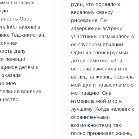
ммы выразили
руки, что привело к
ную
веселому сеансу
арность Good
рисования. По
s International в
завершении встречи
лике Таджикистан.
участники размышляли о
тоянная
ее глубоком влиянии.
ность делу
Один из спонсируемых
ия помощи
детей заметил: «Эта
щимся детям и
встреча изменила мой
 оказала
взгляд на жизнь, подняла
рочное
мой дух и повысила мою
тельное влияние
мотивацию. Она
бщество.
изменила мой мир к
лучшему. Когда человек с
ограниченными
возможностями так
полно принимает жизнь,