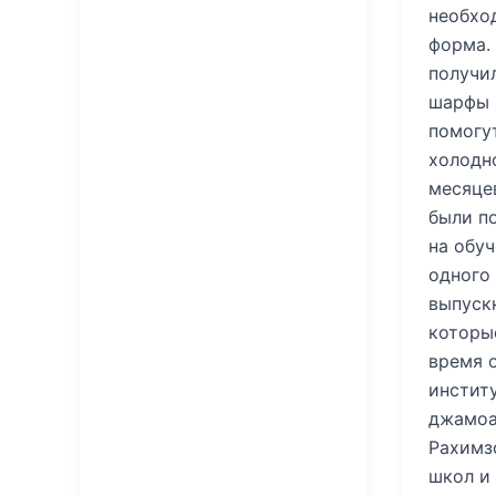
необхо
форма.
получил
шарфы 
помогу
холодн
месяцев
были п
на обуч
одного 
выпуск
которы
время 
инстит
джамоа
Рахимз
школ и