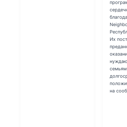
програ
сердеч
благод
Neighbor
Респуб
Их пос
предан
оказан
нуждаю
семьям
долгос
положи
на соо