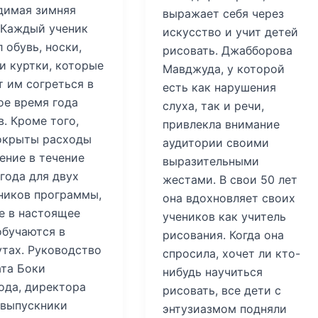
димая зимняя
выражает себя через
 Каждый ученик
искусство и учит детей
 обувь, носки,
рисовать. Джабборова
и куртки, которые
Мавджуда, у которой
т им согреться в
есть как нарушения
ое время года
слуха, так и речи,
. Кроме того,
привлекла внимание
окрыты расходы
аудитории своими
ение в течение
выразительными
года для двух
жестами. В свои 50 лет
ников программы,
она вдохновляет своих
е в настоящее
учеников как учитель
обучаются в
рисования. Когда она
утах. Руководство
спросила, хочет ли кто-
та Боки
нибудь научиться
ода, директора
рисовать, все дети с
 выпускники
энтузиазмом подняли