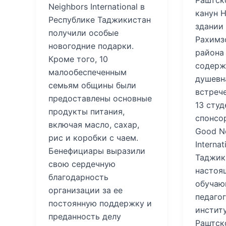
Раштск
Neighbors International в
канун Н
Республике Таджикистан
здании
получили особые
Рахимз
новогодние подарки.
района
Кроме того, 10
содерж
малообеспеченным
душевн
семьям общины были
встреч
предоставлены основные
13 студ
продукты питания,
спонсо
включая масло, сахар,
Good N
рис и коробки с чаем.
Interna
Бенефициары выразили
Таджик
свою сердечную
настоя
благодарность
обучаю
организации за ее
педаго
постоянную поддержку и
инстит
преданность делу
Раштск