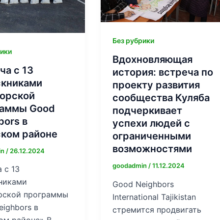
Без рубрики
рики
Вдохновляющая
ча с 13
история: встреча по
книками
проекту развития
орской
сообщества Куляба
раммы Good
подчеркивает
bors в
успехи людей с
ком районе
ограниченными
возможностями
in
/
26.12.2024
goodadmin
/
11.12.2024
 с 13
никами
Good Neighbors
рской программы
International Tajikistan
ighbors в
стремится продвигать