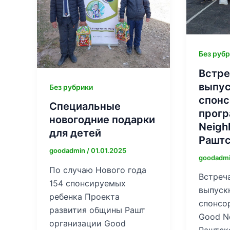
Без руб
Встре
выпус
Без рубрики
спонс
Специальные
прог
новогодние подарки
Neigh
для детей
Раштс
goodadmin
/
01.01.2025
goodadm
По случаю Нового года
Встреча
154 спонсируемых
выпуск
ребенка Проекта
спонсо
развития общины Рашт
Good Ne
организации Good