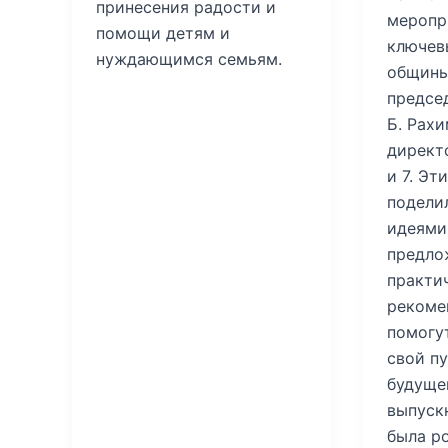
принесения радости и
меропр
помощи детям и
ключев
нуждающимся семьям.
общины
предсе
Б. Рахи
директо
и 7. Э
подели
идеями
предло
практи
рекоме
помогу
свой п
будуще
выпуск
была р