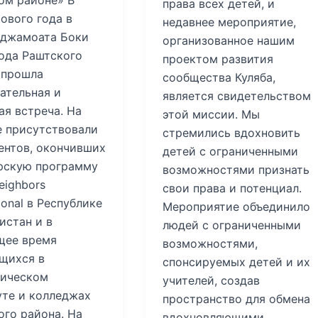
ом районе» В
права всех детей, и
ового года в
недавнее мероприятие,
 джамоата Боки
организованное нашим
ода Раштского
проектом развития
 прошла
сообщества Куляба,
ательная и
является свидетельством
ая встреча. На
этой миссии. Мы
е присутствовали
стремились вдохновить
ентов, окончивших
детей с ограниченными
рскую программу
возможностями признать
eighbors
свои права и потенциал.
tional в Республике
Мероприятие объединило
истан и в
людей с ограниченными
щее время
возможностями,
щихся в
спонсируемых детей и их
гическом
учителей, создав
уте и колледжах
пространство для обмена
ого района. На
вдохновляющими